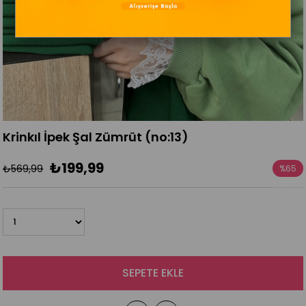
Krinkıl İpek Şal Zümrüt (no:13)
₺199,99
₺569,99
%
65
İndirim