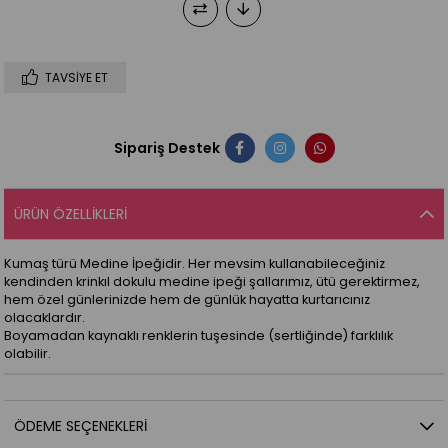
TAVSIYE ET
Sipariş Destek
ÜRÜN ÖZELLIKLERI
Kumaş türü Medine İpeğidir. Her mevsim kullanabileceğiniz
kendinden krinkıl dokulu medine ipeği şallarımız, ütü gerektirmez,
hem özel günlerinizde hem de günlük hayatta kurtarıcınız
olacaklardır.
Boyamadan kaynaklı renklerin tuşesinde (sertliğinde) farklılık
olabilir.
ÖDEME SEÇENEKLERI