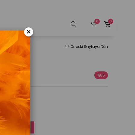
0
0
×
< < Önceki Sayfaya Dön
rdo 8
%
65
İndirim