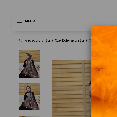
MENU
Anasayfa
Şal
Özel Koleksiyon Şal
Özel Pamuk Vual 