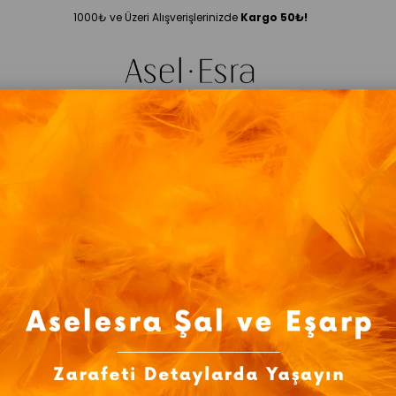
1000₺ ve Üzeri Alışverişlerinizde
Kargo 50
₺!
Bordo 8
Özel Pamuk Vual Bo
₺199,99
₺569,99