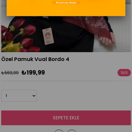
Özel Pamuk Vual Bordo 4
₺199,99
₺569,99
%
65
İndirim